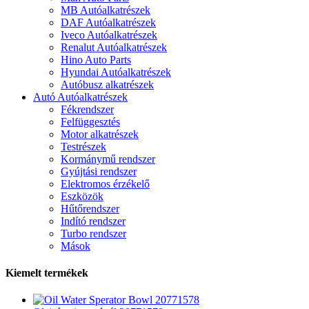
MB Autóalkatrészek
DAF Autóalkatrészek
Iveco Autóalkatrészek
Renalut Autóalkatrészek
Hino Auto Parts
Hyundai Autóalkatrészek
Autóbusz alkatrészek
Autó Autóalkatrészek
Fékrendszer
Felfüggesztés
Motor alkatrészek
Testrészek
Kormánymű rendszer
Gyújtási rendszer
Elektromos érzékelő
Eszközök
Hűtőrendszer
Indító rendszer
Turbo rendszer
Mások
Kiemelt termékek