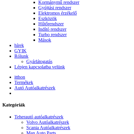
Kormánymű rendszer
Gyújtási rendszer
Elektromos érzékelő
Eszközök
Hűtőrendszer
Indító rendszer
Turbo rendszer
Mások
hírek
GYIK
Rólunk
Gyárlátogatás
Lépjen kapcsolatba velünk
itthon
Termékek
Autó Autóalkatrészek
Kategóriák
Teherautó autóalkatrészek
Volvo Autóalkatrészek
Scania Autóalkatrészek
Man Auto Parts