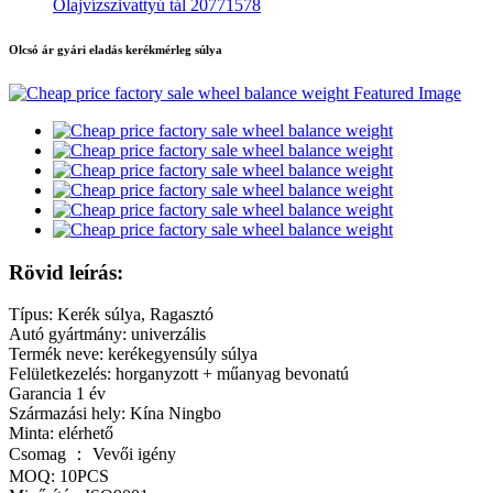
Olajvízszivattyú tál 20771578
Olcsó ár gyári eladás kerékmérleg súlya
Rövid leírás:
Típus: Kerék súlya, Ragasztó
Autó gyártmány: univerzális
Termék neve: kerékegyensúly súlya
Felületkezelés: horganyzott + műanyag bevonatú
Garancia 1 év
Származási hely: Kína Ningbo
Minta: elérhető
Csomag ： Vevői igény
MOQ: 10PCS