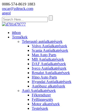
0086-574-8619 1883
oscar@zdtruck.com
angol
itthon
Termékek
Teherautó autóalkatrészek
Volvo Autóalkatrészek
Scania Autóalkatrészek
Man Auto Parts
MB Autóalkatrészek
DAF Autóalkatrészek
Iveco Autóalkatrészek
Renalut Autóalkatrészek
Hino Auto Parts
Hyundai Autóalkatrészek
Autóbusz alkatrészek
Autó Autóalkatrészek
Fékrendszer
Felfüggesztés
Motor alkatrészek
Testrészek