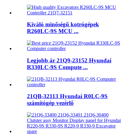
Kiváló minőségű kotrógépek
R260LC-9S MCU ...
Legjobb ár 21Q9-23152 Hyundai
R330LC-9S Compute ...
21QB-32113 Hyundai R0LC-9S
számítógép vezérlő