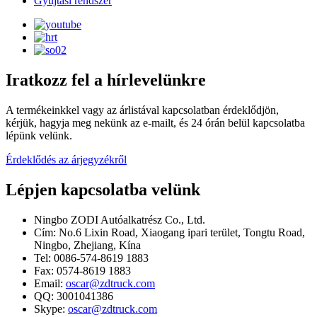
Gyújtási rendszer
Iratkozz fel a hírlevelünkre
A termékeinkkel vagy az árlistával kapcsolatban érdeklődjön,
kérjük, hagyja meg nekünk az e-mailt, és 24 órán belül kapcsolatba
lépünk velünk.
Érdeklődés az árjegyzékről
Lépjen kapcsolatba velünk
Ningbo ZODI Autóalkatrész Co., Ltd.
Cím: No.6 Lixin Road, Xiaogang ipari terület, Tongtu Road,
Ningbo, Zhejiang, Kína
Tel: 0086-574-8619 1883
Fax: 0574-8619 1883
Email:
oscar@zdtruck.com
QQ: 3001041386
Skype:
oscar@zdtruck.com