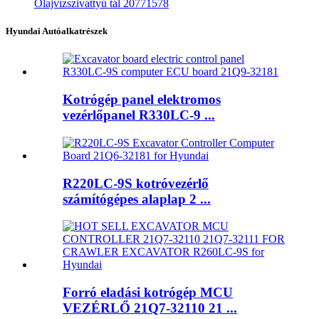
Olajvízszivattyú tál 20771578
Hyundai Autóalkatrészek
Kotrógép panel elektromos
vezérlőpanel R330LC-9 ...
R220LC-9S kotróvezérlő
számítógépes alaplap 2 ...
Forró eladási kotrógép MCU
VEZÉRLŐ 21Q7-32110 21 ...