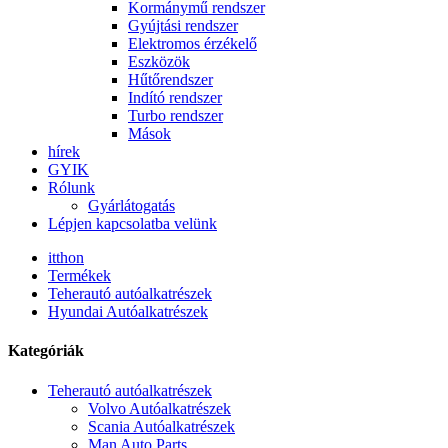
Kormánymű rendszer
Gyújtási rendszer
Elektromos érzékelő
Eszközök
Hűtőrendszer
Indító rendszer
Turbo rendszer
Mások
hírek
GYIK
Rólunk
Gyárlátogatás
Lépjen kapcsolatba velünk
itthon
Termékek
Teherautó autóalkatrészek
Hyundai Autóalkatrészek
Kategóriák
Teherautó autóalkatrészek
Volvo Autóalkatrészek
Scania Autóalkatrészek
Man Auto Parts