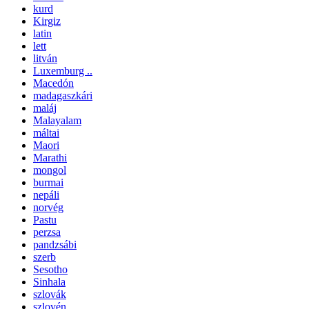
kurd
Kirgiz
latin
lett
litván
Luxemburg ..
Macedón
madagaszkári
maláj
Malayalam
máltai
Maori
Marathi
mongol
burmai
nepáli
norvég
Pastu
perzsa
pandzsábi
szerb
Sesotho
Sinhala
szlovák
szlovén