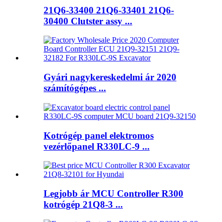
21Q6-33400 21Q6-33401 21Q6-
30400 Clutster assy ...
Gyári nagykereskedelmi ár 2020
számítógépes ...
Kotrógép panel elektromos
vezérlőpanel R330LC-9 ...
Legjobb ár MCU Controller R300
kotrógép 21Q8-3 ...