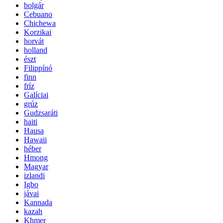
bolgár
Cebuano
Chichewa
Korzikai
horvát
holland
észt
Filippínó
finn
fríz
Galíciai
grúz
Gudzsaráti
haiti
Hausa
Hawaii
héber
Hmong
Magyar
izlandi
Igbo
jávai
Kannada
kazah
Khmer