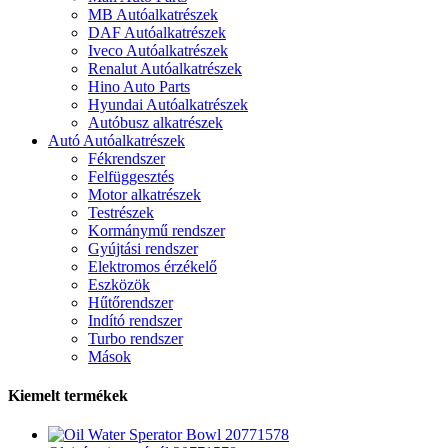
MB Autóalkatrészek
DAF Autóalkatrészek
Iveco Autóalkatrészek
Renalut Autóalkatrészek
Hino Auto Parts
Hyundai Autóalkatrészek
Autóbusz alkatrészek
Autó Autóalkatrészek
Fékrendszer
Felfüggesztés
Motor alkatrészek
Testrészek
Kormánymű rendszer
Gyújtási rendszer
Elektromos érzékelő
Eszközök
Hűtőrendszer
Indító rendszer
Turbo rendszer
Mások
Kiemelt termékek