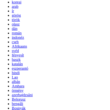
koreai
arab
ír
görög
török
olasz
dán
román
indonéz
cseh
Afrikaans
svéd
fényesít
baszk
katalán
eszperantó
hindi
Lao
albán
Amhara
örmény
azerbajdzsáni
Belorusz
bengáli
Bosnyák