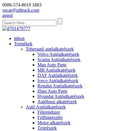
0086-574-8619 1883
oscar@zdtruck.com
angol
itthon
Termékek
Teherautó autóalkatrészek
Volvo Autóalkatrészek
Scania Autóalkatrészek
Man Auto Parts
MB Autóalkatrészek
DAF Autóalkatrészek
Iveco Autóalkatrészek
Renalut Autóalkatrészek
Hino Auto Parts
Hyundai Autóalkatrészek
Autóbusz alkatrészek
Autó Autóalkatrészek
Fékrendszer
Felfüggesztés
Motor alkatrészek
Testrészek