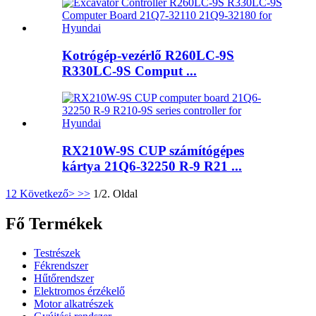
Kotrógép-vezérlő R260LC-9S
R330LC-9S Comput ...
RX210W-9S CUP számítógépes
kártya 21Q6-32250 R-9 R21 ...
1
2
Következő>
>>
1/2. Oldal
Fő Termékek
Testrészek
Fékrendszer
Hűtőrendszer
Elektromos érzékelő
Motor alkatrészek