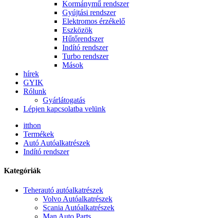
Kormánymű rendszer
Gyújtási rendszer
Elektromos érzékelő
Eszközök
Hűtőrendszer
Indító rendszer
Turbo rendszer
Mások
hírek
GYIK
Rólunk
Gyárlátogatás
Lépjen kapcsolatba velünk
itthon
Termékek
Autó Autóalkatrészek
Indító rendszer
Kategóriák
Teherautó autóalkatrészek
Volvo Autóalkatrészek
Scania Autóalkatrészek
Man Auto Parts