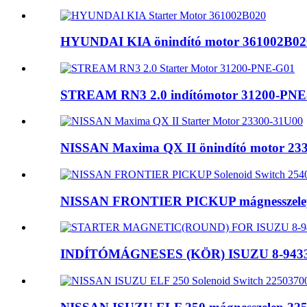
HYUNDAI KIA önindító motor 361002B02
STREAM RN3 2.0 indítómotor 31200-PNE
NISSAN Maxima QX II önindító motor 23
NISSAN FRONTIER PICKUP mágnesszelep k
INDÍTÓMÁGNESES (KÖR) ISUZU 8-94337