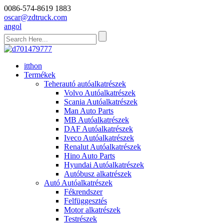
0086-574-8619 1883
oscar@zdtruck.com
angol
itthon
Termékek
Teherautó autóalkatrészek
Volvo Autóalkatrészek
Scania Autóalkatrészek
Man Auto Parts
MB Autóalkatrészek
DAF Autóalkatrészek
Iveco Autóalkatrészek
Renalut Autóalkatrészek
Hino Auto Parts
Hyundai Autóalkatrészek
Autóbusz alkatrészek
Autó Autóalkatrészek
Fékrendszer
Felfüggesztés
Motor alkatrészek
Testrészek