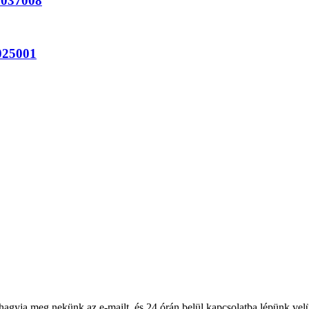
5037008
025001
 hagyja meg nekünk az e-mailt, és 24 órán belül kapcsolatba lépünk vel