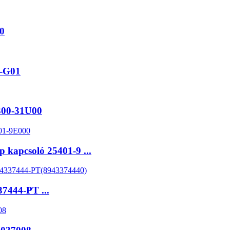
0
-G01
300-31U00
apcsoló 25401-9 ...
444-PT ...