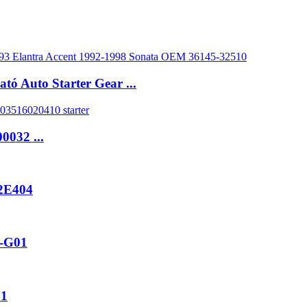
tó Auto Starter Gear ...
0032 ...
2E404
-G01
81