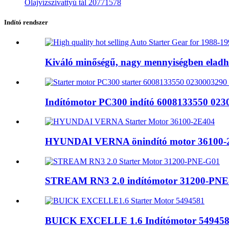
Olajvízszivattyú tál 20771578
Indító rendszer
Kiváló minőségű, nagy mennyiségben eladha
Indítómotor PC300 indító 6008133550 0230
HYUNDAI VERNA önindító motor 36100-
STREAM RN3 2.0 indítómotor 31200-PNE
BUICK EXCELLE 1.6 Indítómotor 54945