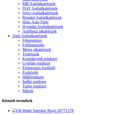
MB Autóalkatrészek
DAF Autóalkatrészek
Iveco Autóalkatrészek
Renalut Autóalkatrészek
Hino Auto Parts
Hyundai Autóalkatrészek
Autóbusz alkatrészek
Autó Autóalkatrészek
Fékrendszer
Felfüggesztés
Motor alkatrészek
Testrészek
Kormánymű rendszer
Gyújtási rendszer
Elektromos érzékelő
Eszközök
Hűtőrendszer
Indító rendszer
Turbo rendszer
Mások
Kiemelt termékek