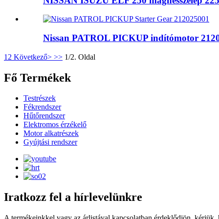
NISSAN ISUZU ELF 250 mágnesszelep 22
Nissan PATROL PICKUP indítómotor 212
1
2
Következő>
>>
1/2. Oldal
Fő Termékek
Testrészek
Fékrendszer
Hűtőrendszer
Elektromos érzékelő
Motor alkatrészek
Gyújtási rendszer
Iratkozz fel a hírlevelünkre
A termékeinkkel vagy az árlistával kapcsolatban érdeklődjön, kérjük,