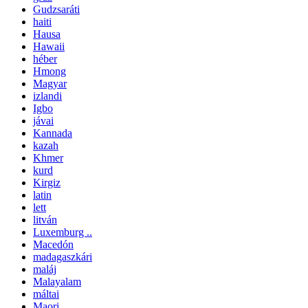
Gudzsaráti
haiti
Hausa
Hawaii
héber
Hmong
Magyar
izlandi
Igbo
jávai
Kannada
kazah
Khmer
kurd
Kirgiz
latin
lett
litván
Luxemburg ..
Macedón
madagaszkári
maláj
Malayalam
máltai
Maori