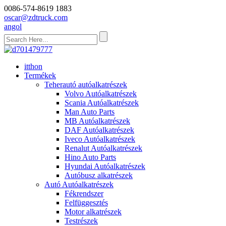
0086-574-8619 1883
oscar@zdtruck.com
angol
itthon
Termékek
Teherautó autóalkatrészek
Volvo Autóalkatrészek
Scania Autóalkatrészek
Man Auto Parts
MB Autóalkatrészek
DAF Autóalkatrészek
Iveco Autóalkatrészek
Renalut Autóalkatrészek
Hino Auto Parts
Hyundai Autóalkatrészek
Autóbusz alkatrészek
Autó Autóalkatrészek
Fékrendszer
Felfüggesztés
Motor alkatrészek
Testrészek