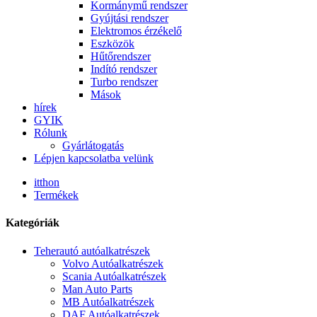
Kormánymű rendszer
Gyújtási rendszer
Elektromos érzékelő
Eszközök
Hűtőrendszer
Indító rendszer
Turbo rendszer
Mások
hírek
GYIK
Rólunk
Gyárlátogatás
Lépjen kapcsolatba velünk
itthon
Termékek
Kategóriák
Teherautó autóalkatrészek
Volvo Autóalkatrészek
Scania Autóalkatrészek
Man Auto Parts
MB Autóalkatrészek
DAF Autóalkatrészek