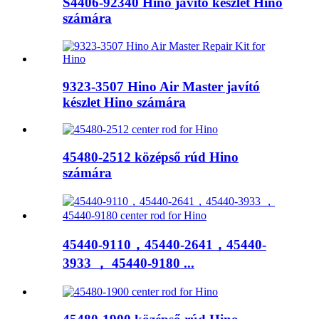
S4406-92340 Hino javító készlet Hino
számára
9323-3507 Hino Air Master javító
készlet Hino számára
45480-2512 középső rúd Hino
számára
45440-9110，45440-2641，45440-
3933 ， 45440-9180 ...