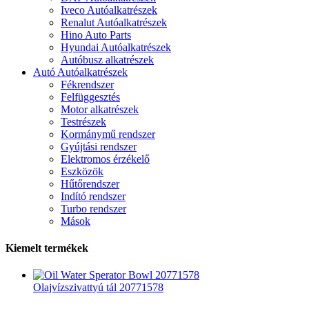
Iveco Autóalkatrészek
Renalut Autóalkatrészek
Hino Auto Parts
Hyundai Autóalkatrészek
Autóbusz alkatrészek
Autó Autóalkatrészek
Fékrendszer
Felfüggesztés
Motor alkatrészek
Testrészek
Kormánymű rendszer
Gyújtási rendszer
Elektromos érzékelő
Eszközök
Hűtőrendszer
Indító rendszer
Turbo rendszer
Mások
Kiemelt termékek
Olajvízszivattyú tál 20771578