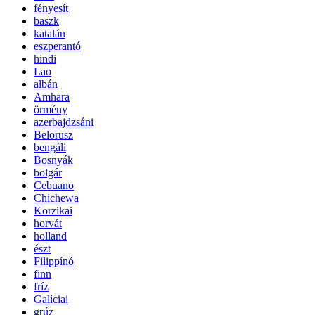
fényesít
baszk
katalán
eszperantó
hindi
Lao
albán
Amhara
örmény
azerbajdzsáni
Belorusz
bengáli
Bosnyák
bolgár
Cebuano
Chichewa
Korzikai
horvát
holland
észt
Filippínó
finn
fríz
Galíciai
grúz