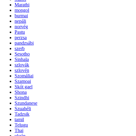
Marathi
mongol
burmai
nepáli
norvég
Pastu
perzsa
pandzsábi
szerb
Sesotho
Sinhala
szlovák
szlovén
Szomáliai
Szamoai
Skót gael
Shona
Szindhi
Szundanese
Szuahéli
Tadzsik
tamil
Telugu
Thai
ukrán