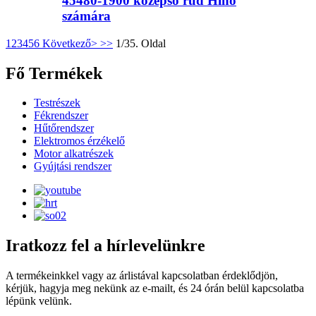
45480-1900 középső rúd Hino
számára
1
2
3
4
5
6
Következő>
>>
1/35. Oldal
Fő Termékek
Testrészek
Fékrendszer
Hűtőrendszer
Elektromos érzékelő
Motor alkatrészek
Gyújtási rendszer
Iratkozz fel a hírlevelünkre
A termékeinkkel vagy az árlistával kapcsolatban érdeklődjön,
kérjük, hagyja meg nekünk az e-mailt, és 24 órán belül kapcsolatba
lépünk velünk.