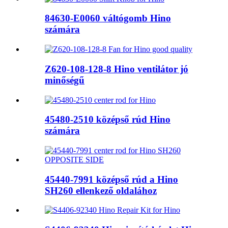
84630-E0060 váltógomb Hino
számára
Z620-108-128-8 Hino ventilátor jó
minőségű
45480-2510 középső rúd Hino
számára
45440-7991 középső rúd a Hino
SH260 ​​ellenkező oldalához