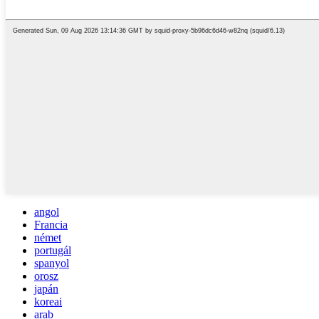
angol
Francia
német
portugál
spanyol
orosz
japán
koreai
arab