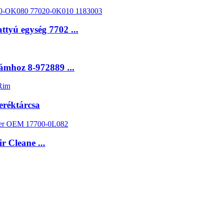
yú egység 7702 ...
mhoz 8-972889 ...
eréktárcsa
r Cleane ...