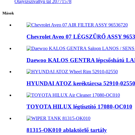
Olajvízszivattyú tál 20771578
Mások
Chevrolet Aveo 07 LÉGSZŰRŐ ASSY 965
Daewoo KALOS GENTRA lépcsőshátú LAN
HYUNDAI ATOZ keréktárcsa 52910-0255
TOYOTA HILUX légtisztító 17080-OC010
81315-OK010 ablaktörlő tartály