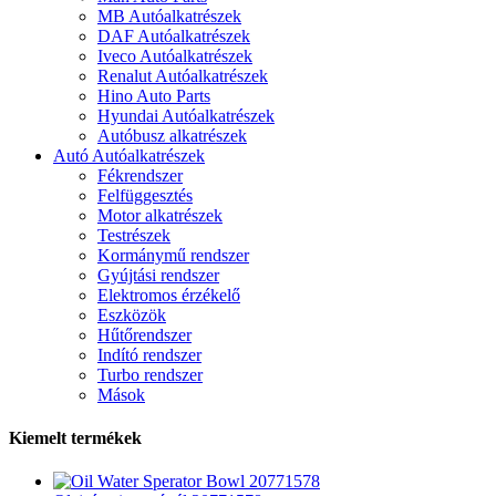
MB Autóalkatrészek
DAF Autóalkatrészek
Iveco Autóalkatrészek
Renalut Autóalkatrészek
Hino Auto Parts
Hyundai Autóalkatrészek
Autóbusz alkatrészek
Autó Autóalkatrészek
Fékrendszer
Felfüggesztés
Motor alkatrészek
Testrészek
Kormánymű rendszer
Gyújtási rendszer
Elektromos érzékelő
Eszközök
Hűtőrendszer
Indító rendszer
Turbo rendszer
Mások
Kiemelt termékek