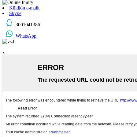
Küldjön e-mailt
Skype
3001041386
WhatsApp
x