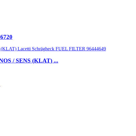
36720
OS / SENS (KLAT) ...
0