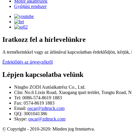
Motor alkatrészek
Gyújtási rendszer
Iratkozz fel a hírlevelünkre
A termékeinkkel vagy az árlistával kapcsolatban érdeklődjön, kérjük,
Érdeklődés az árjegyzékről
Lépjen kapcsolatba velünk
Ningbo ZODI Autóalkatrész Co., Ltd.
Cím: No.6 Lixin Road, Xiaogang ipari terület, Tongtu Road, N
Tel: 0086-574-8619 1883
Fax: 0574-8619 1883
Email:
oscar@zdtruck.com
QQ: 3001041386
Skype:
oscar@zdtruck.com
© Copyright - 2010-2020: Minden jog fenntartva.