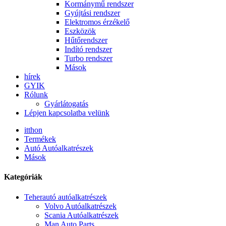
Kormánymű rendszer
Gyújtási rendszer
Elektromos érzékelő
Eszközök
Hűtőrendszer
Indító rendszer
Turbo rendszer
Mások
hírek
GYIK
Rólunk
Gyárlátogatás
Lépjen kapcsolatba velünk
itthon
Termékek
Autó Autóalkatrészek
Mások
Kategóriák
Teherautó autóalkatrészek
Volvo Autóalkatrészek
Scania Autóalkatrészek
Man Auto Parts