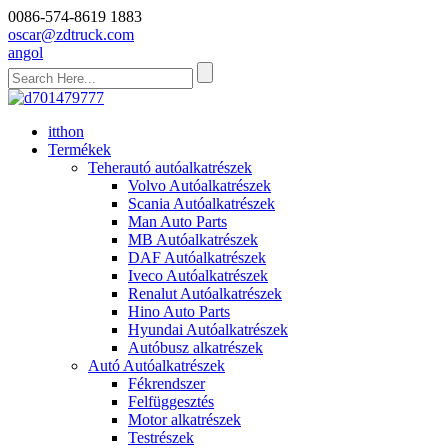
0086-574-8619 1883
oscar@zdtruck.com
angol
itthon
Termékek
Teherautó autóalkatrészek
Volvo Autóalkatrészek
Scania Autóalkatrészek
Man Auto Parts
MB Autóalkatrészek
DAF Autóalkatrészek
Iveco Autóalkatrészek
Renalut Autóalkatrészek
Hino Auto Parts
Hyundai Autóalkatrészek
Autóbusz alkatrészek
Autó Autóalkatrészek
Fékrendszer
Felfüggesztés
Motor alkatrészek
Testrészek