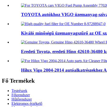
TOYOTA autókhoz VIGO üzemanyag-szivatt
Kiváló minőségű üzemanyagszűrő az OE szá
Eredeti Toyota, eredeti Hino 42610-36480 k
Hilux Vigo 2004-2014 autóalkatrészekhez Ai
Fő Termékek
Testrészek
Fékrendszer
Hűtőrendszer
Elektromos érzékelő