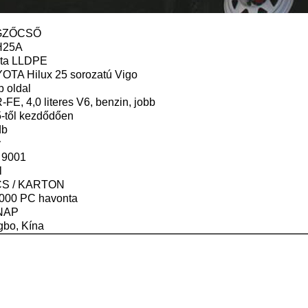
GZŐCSŐ
H25A
zta LLDPE
OTA Hilux 25 sorozatú Vigo
b oldal
FE, 4,0 literes V6, benzin, jobb
5-től kezdődően
db
v
 9001
l
S / KARTON
000 PC havonta
NAP
gbo, Kína