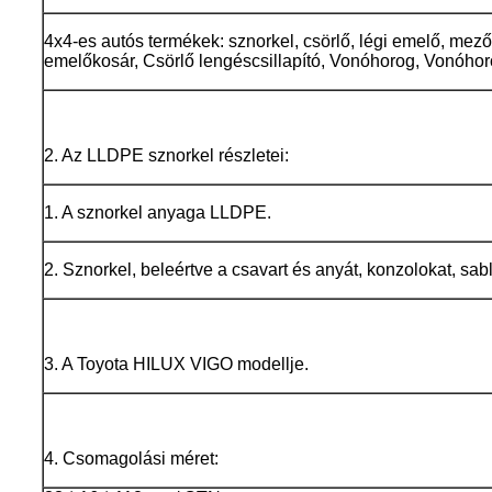
4x4-es autós termékek: sznorkel, csörlő, légi emelő, mezőg
emelőkosár, Csörlő lengéscsillapító, Vonóhorog, Vonóhor
2. Az LLDPE sznorkel részletei:
1. A sznorkel anyaga LLDPE.
2. Sznorkel, beleértve a csavart és anyát, konzolokat, sablo
3. A Toyota HILUX VIGO modellje.
4. Csomagolási méret: