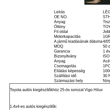
Leírás
LÉ
OE NO.
ST
Anyag
Tis
Öltöny
TOY
Fit oldal
Job
Motorkapacitás
1GR-
A jármű kiadásának dátuma
4/0
MOQ
50 
Garancia
1 é
Bizonyítvány
ISO
Anyag
Acé
Csomagolás
1PC
Ellátási képesség
100
Szállítási idő
30 
Származási hely
Nin
Toyota autós kiegészítőkhöz 25-ös sorozat Vigo Hilux
1.4x4-es autós kiegészítők: