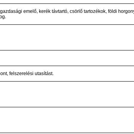
azdasági emelő, kerék távtartó, csörlő tartozékok, földi horgon
og.
nt, felszerelési utasítást.