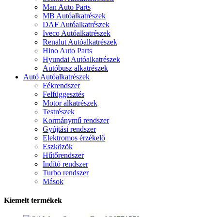
Man Auto Parts
MB Autóalkatrészek
DAF Autóalkatrészek
Iveco Autóalkatrészek
Renalut Autóalkatrészek
Hino Auto Parts
Hyundai Autóalkatrészek
Autóbusz alkatrészek
Autó Autóalkatrészek
Fékrendszer
Felfüggesztés
Motor alkatrészek
Testrészek
Kormánymű rendszer
Gyújtási rendszer
Elektromos érzékelő
Eszközök
Hűtőrendszer
Indító rendszer
Turbo rendszer
Mások
Kiemelt termékek