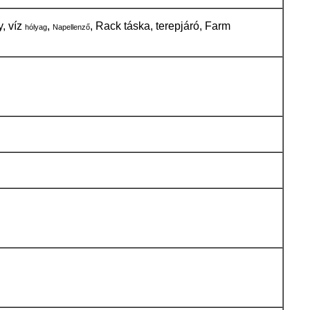
y, víz
,
, Rack táska, terepjáró, Farm
hólyag
Napellenző