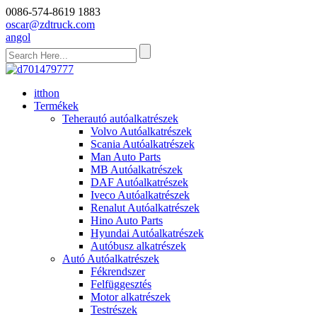
0086-574-8619 1883
oscar@zdtruck.com
angol
itthon
Termékek
Teherautó autóalkatrészek
Volvo Autóalkatrészek
Scania Autóalkatrészek
Man Auto Parts
MB Autóalkatrészek
DAF Autóalkatrészek
Iveco Autóalkatrészek
Renalut Autóalkatrészek
Hino Auto Parts
Hyundai Autóalkatrészek
Autóbusz alkatrészek
Autó Autóalkatrészek
Fékrendszer
Felfüggesztés
Motor alkatrészek
Testrészek