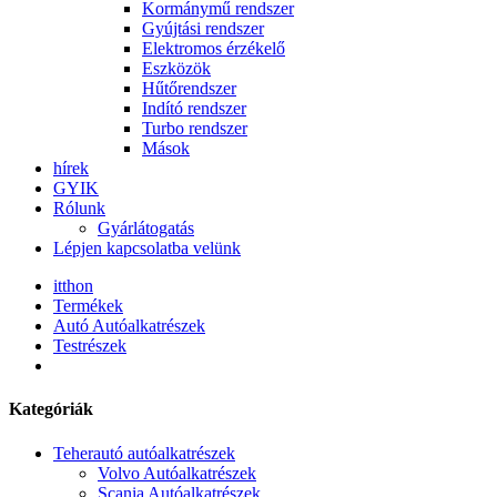
Kormánymű rendszer
Gyújtási rendszer
Elektromos érzékelő
Eszközök
Hűtőrendszer
Indító rendszer
Turbo rendszer
Mások
hírek
GYIK
Rólunk
Gyárlátogatás
Lépjen kapcsolatba velünk
itthon
Termékek
Autó Autóalkatrészek
Testrészek
Kategóriák
Teherautó autóalkatrészek
Volvo Autóalkatrészek
Scania Autóalkatrészek