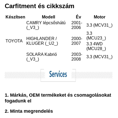
Carfitment és cikkszám
Készítsen
Modell
Év
Motor
CAMRY lépcsőshátú
2001-
3.3 (MCV31_)
(_V3_)
2006
3.3
(MCU23_)
HIGHLANDER /
2000-
TOYOTA
KLUGER (_U2_)
2007
3.3 4WD
(MCU28_)
SOLARA Kabrió
2003-
3.3 (MCV31_)
(_V3_)
2008
1. Márkás, OEM termékeket és csomagolásokat
fogadunk el
2. Minta megrendelés