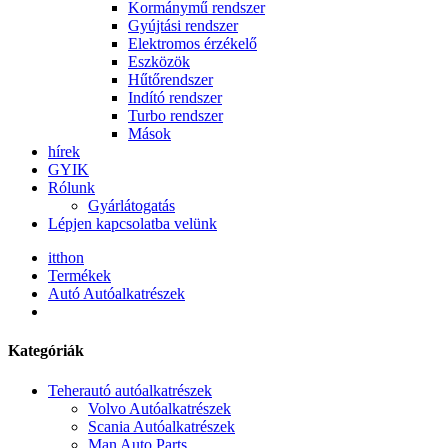
Kormánymű rendszer
Gyújtási rendszer
Elektromos érzékelő
Eszközök
Hűtőrendszer
Indító rendszer
Turbo rendszer
Mások
hírek
GYIK
Rólunk
Gyárlátogatás
Lépjen kapcsolatba velünk
itthon
Termékek
Autó Autóalkatrészek
Kategóriák
Teherautó autóalkatrészek
Volvo Autóalkatrészek
Scania Autóalkatrészek
Man Auto Parts