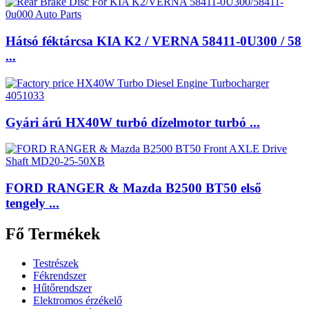
Hátsó féktárcsa KIA K2 / VERNA 58411-0U300 / 58
...
Gyári árú HX40W turbó dízelmotor turbó ...
FORD RANGER & Mazda B2500 BT50 első
tengely ...
Fő Termékek
Testrészek
Fékrendszer
Hűtőrendszer
Elektromos érzékelő