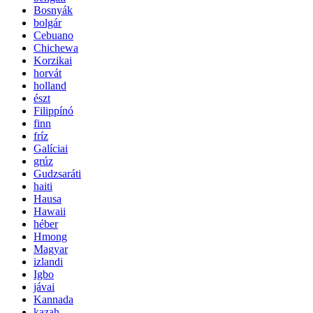
Bosnyák
bolgár
Cebuano
Chichewa
Korzikai
horvát
holland
észt
Filippínó
finn
fríz
Galíciai
grúz
Gudzsaráti
haiti
Hausa
Hawaii
héber
Hmong
Magyar
izlandi
Igbo
jávai
Kannada
kazah