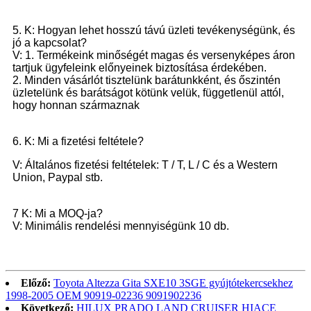
5. K: Hogyan lehet hosszú távú üzleti tevékenységünk, és
jó a kapcsolat?
V: 1. Termékeink minőségét magas és versenyképes áron
tartjuk ügyfeleink előnyeinek biztosítása érdekében.
2. Minden vásárlót tisztelünk barátunkként, és őszintén
üzletelünk és barátságot kötünk velük, függetlenül attól,
hogy honnan származnak
6. K: Mi a fizetési feltétele?
V: Általános fizetési feltételek: T / T, L / C és a Western
Union, Paypal stb.
7 K: Mi a MOQ-ja?
V: Minimális rendelési mennyiségünk 10 db.
Előző:
Toyota Altezza Gita SXE10 3SGE gyújtótekercsekhez
1998-2005 OEM 90919-02236 9091902236
Következő:
HILUX PRADO LAND CRUISER HIACE