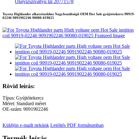
Olajvízszivattyú tál 20771578
Toyota Highlander alkatrészekhez Nagyfeszültségű OEM Hot Sale gyújtótekercs 90919-
02246 9091902246 90080-019025
Rövid leírás:
Típus: Gyújtótekercs
Méret: Standard méret
OE-szám: 9091902246
Küldjön e-mailt nekünk
Letöltés PDF formátumban
Termék leírás