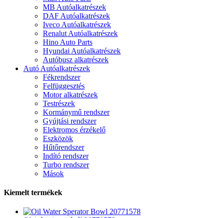
MB Autóalkatrészek
DAF Autóalkatrészek
Iveco Autóalkatrészek
Renalut Autóalkatrészek
Hino Auto Parts
Hyundai Autóalkatrészek
Autóbusz alkatrészek
Autó Autóalkatrészek
Fékrendszer
Felfüggesztés
Motor alkatrészek
Testrészek
Kormánymű rendszer
Gyújtási rendszer
Elektromos érzékelő
Eszközök
Hűtőrendszer
Indító rendszer
Turbo rendszer
Mások
Kiemelt termékek