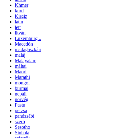
Khmer
kurd
Kirgiz
latin
lett
litván
Luxemburg ..
Macedón
madagaszkári
maláj
Malayalam
máltai
Maori
Marathi
mongol
burmai
nepáli
norvég
Pastu
perzsa
pandzsábi
szerb
Sesotho
Sinhala