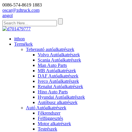
0086-574-8619 1883
oscar@zdtruck.com
angol
itthon
Termékek
Teherautó autóalkatrészek
Volvo Autóalkatrészek
Scania Autóalkatrészek
Man Auto Parts
MB Autóalkatrészek
DAF Autóalkatrészek
Iveco Autóalkatrészek
Renalut Autóalkatrészek
Hino Auto Parts
Hyundai Autóalkatrészek
Autóbusz alkatrészek
Autó Autóalkatrészek
Fékrendszer
Felfüggesztés
Motor alkatrészek
Testrészek