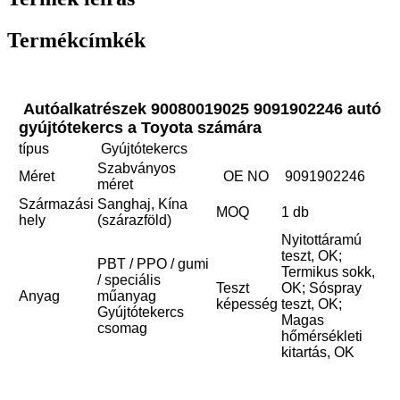
Termékcímkék
Autóalkatrészek 90080019025 9091902246 autó
gyújtótekercs a Toyota számára
típus
Gyújtótekercs
Szabványos
Méret
OE NO
9091902246
méret
Származási
Sanghaj, Kína
MOQ
1 db
hely
(szárazföld)
Nyitottáramú
teszt, OK;
PBT / PPO / gumi
Termikus sokk,
/ speciális
Teszt
OK; Sóspray
Anyag
műanyag
képesség
teszt, OK;
Gyújtótekercs
Magas
csomag
hőmérsékleti
kitartás, OK