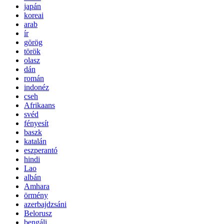
japán
koreai
arab
ír
görög
török
olasz
dán
román
indonéz
cseh
Afrikaans
svéd
fényesít
baszk
katalán
eszperantó
hindi
Lao
albán
Amhara
örmény
azerbajdzsáni
Belorusz
bengáli