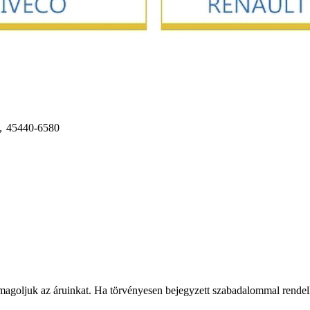
，45440-6580
goljuk az áruinkat. Ha törvényesen bejegyzett szabadalommal rendelk