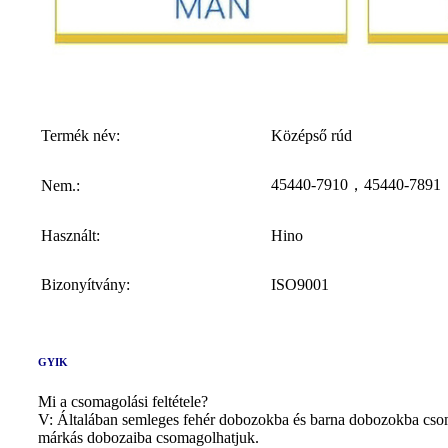
Termék név:
Középső rúd
45440-7910，45440-7891
Nem.:
Használt:
Hino
Bizonyítvány:
ISO9001
GYIK
Mi a csomagolási feltétele?
V: Általában semleges fehér dobozokba és barna dobozokba csoma
márkás dobozaiba csomagolhatjuk.