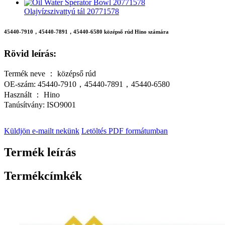
Olajvízszivattyú tál 20771578
45440-7910，45440-7891，45440-6580 középső rúd Hino számára
Rövid leírás:
Termék neve ： középső rúd
OE-szám: 45440-7910，45440-7891，45440-6580
Használt ： Hino
Tanúsítvány: ISO9001
Küldjön e-mailt nekünk
Letöltés PDF formátumban
Termék leírás
Termékcímkék