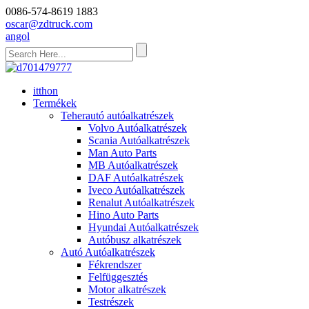
0086-574-8619 1883
oscar@zdtruck.com
angol
itthon
Termékek
Teherautó autóalkatrészek
Volvo Autóalkatrészek
Scania Autóalkatrészek
Man Auto Parts
MB Autóalkatrészek
DAF Autóalkatrészek
Iveco Autóalkatrészek
Renalut Autóalkatrészek
Hino Auto Parts
Hyundai Autóalkatrészek
Autóbusz alkatrészek
Autó Autóalkatrészek
Fékrendszer
Felfüggesztés
Motor alkatrészek
Testrészek