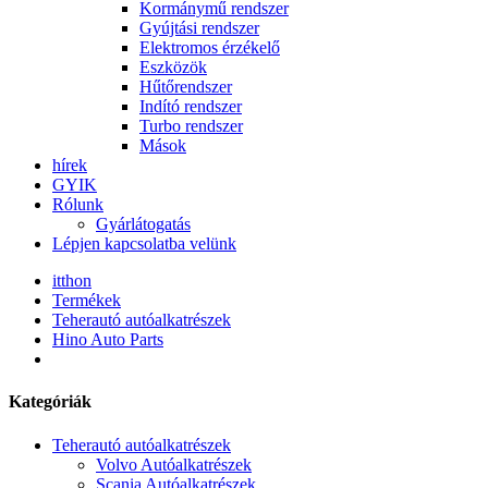
Kormánymű rendszer
Gyújtási rendszer
Elektromos érzékelő
Eszközök
Hűtőrendszer
Indító rendszer
Turbo rendszer
Mások
hírek
GYIK
Rólunk
Gyárlátogatás
Lépjen kapcsolatba velünk
itthon
Termékek
Teherautó autóalkatrészek
Hino Auto Parts
Kategóriák
Teherautó autóalkatrészek
Volvo Autóalkatrészek
Scania Autóalkatrészek