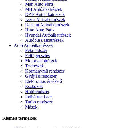
Man Auto Parts
MB Autóalkatrészek
DAF Autóalkatrészek
Iveco Autóalkatrészek
Renalut Autóalkatrészek
Hino Auto Parts
Hyundai Autóalkatrészek
Autóbusz alkatrészek
Autó Autóalkatrészek
Fékrendszer
Felfüggesztés
Motor alkatrészek
Testrészek
Kormánymű rendszer
Gyújtási rendszer
Elektromos érzékelő
Eszközök
Hűtőrendszer
Indító rendszer
Turbo rendszer
Mások
Kiemelt termékek